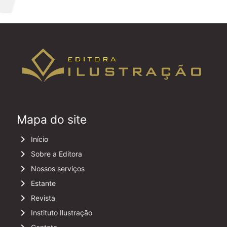
Mapa do site
keyboard_arrow_right
Início
keyboard_arrow_right
Sobre a Editora
keyboard_arrow_right
Nossos serviços
keyboard_arrow_right
Estante
keyboard_arrow_right
Revista
keyboard_arrow_right
Instituto Ilustração