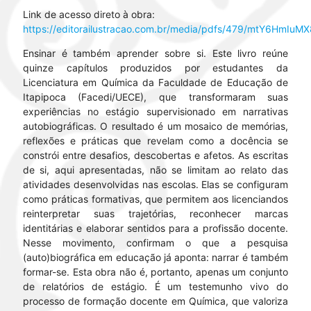
Link de acesso direto à obra:
https://editorailustracao.com.br/media/pdfs/479/mtY6HmIuMX
Ensinar é também aprender sobre si. Este livro reúne
quinze capítulos produzidos por estudantes da
Licenciatura em Química da Faculdade de Educação de
Itapipoca (Facedi/UECE), que transformaram suas
experiências no estágio supervisionado em narrativas
autobiográficas. O resultado é um mosaico de memórias,
reflexões e práticas que revelam como a docência se
constrói entre desafios, descobertas e afetos. As escritas
de si, aqui apresentadas, não se limitam ao relato das
atividades desenvolvidas nas escolas. Elas se configuram
como práticas formativas, que permitem aos licenciandos
reinterpretar suas trajetórias, reconhecer marcas
identitárias e elaborar sentidos para a profissão docente.
Nesse movimento, confirmam o que a pesquisa
(auto)biográfica em educação já aponta: narrar é também
formar-se. Esta obra não é, portanto, apenas um conjunto
de relatórios de estágio. É um testemunho vivo do
processo de formação docente em Química, que valoriza