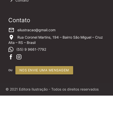
keyboard_arrow_right
Contato
Contato
mail_outline
eilustracao@gmail.com
location_on
Rua Coronel Martins, 194 – Bairro São Miguel – Cruz
Alta – RS – Brasil
(55) 9 9661-7792
ou
NOS ENVIE UMA MENSAGEM
© 2021 Editora Ilustração - Todos os direitos reservados