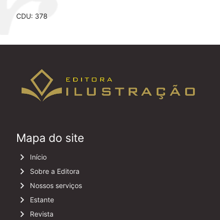
CDU: 378
Mapa do site
keyboard_arrow_right
Início
keyboard_arrow_right
Sobre a Editora
keyboard_arrow_right
Nossos serviços
keyboard_arrow_right
Estante
keyboard_arrow_right
Revista