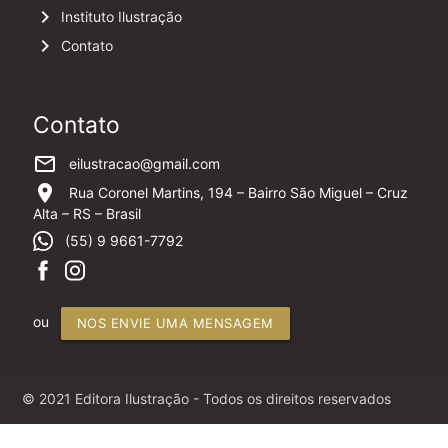
keyboard_arrow_right
Instituto Ilustração
keyboard_arrow_right
Contato
Contato
mail_outline
eilustracao@gmail.com
location_on
Rua Coronel Martins, 194 – Bairro São Miguel – Cruz
Alta – RS – Brasil
(55) 9 9661-7792
ou
NOS ENVIE UMA MENSAGEM
© 2021 Editora Ilustração - Todos os direitos reservados