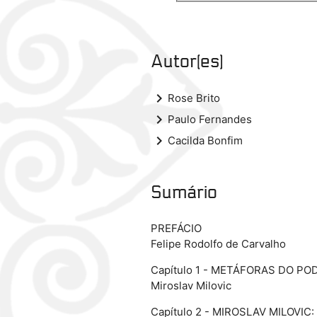
Autor(es)
keyboard_arrow_right
Rose Brito
keyboard_arrow_right
Paulo Fernandes
keyboard_arrow_right
Cacilda Bonfim
Sumário
PREFÁCIO
Felipe Rodolfo de Carvalho
Capítulo 1 - METÁFORAS DO PO
Miroslav Milovic
Capítulo 2 - MIROSLAV MILOVI