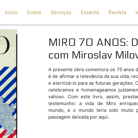
Início
Sobre
Serviços
Estante
Revista
I
MIRO 70 ANOS
: 
com Miroslav Milov
A presente obra comemora os 70 anos de
é de afirmar a relevância da sua vida, r
e eternizá-lo para as futuras gerações.
celebramos e homenageamos justamen
valioso. Com este livro, assim, pres
testemunho: a vida de Miro enrique
mundo, e o mundo teria sido muito p
passagem deixada por aqui.