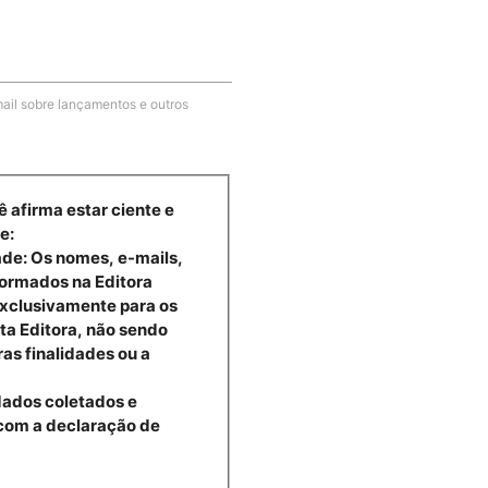
ail sobre lançamentos e outros
ê afirma estar ciente e
e:
ade: Os nomes, e-mails,
formados na Editora
exclusivamente para os
ta Editora, não sendo
ras finalidades ou a
dados coletados e
com a declaração de