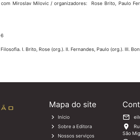
om Miroslav Milovic / organizadores: Rose Brito, Paulo Fer
-6
Filosofia. I. Brito, Rose (org.). II. Fernandes, Paulo (org.). III. Bon
Mapa do site
Cont
keyboard_arrow_right
mail_outline
Início
eil
keyboard_arrow_right
location_on
Sobre a Editora
Rua 
São Mig
keyboard_arrow_right
Nossos serviços