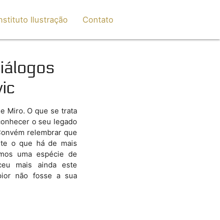
nstituto Ilustração
Contato
Diálogos
ic
 Miro. O que se trata
econhecer o seu legado
 Convém relembrar que
te o que há de mais
tamos uma espécie de
ceu mais ainda este
ior não fosse a sua