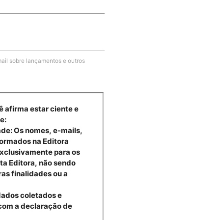
ail sobre lançamentos e outros
ê afirma estar ciente e
e:
ade: Os nomes, e-mails,
formados na Editora
exclusivamente para os
ta Editora, não sendo
ras finalidades ou a
dados coletados e
com a declaração de