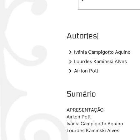
Autor(es)
keyboard_arrow_right
Ivânia Campigotto Aquino
keyboard_arrow_right
Lourdes Kaminski Alves
keyboard_arrow_right
Airton Pott
Sumário
APRESENTAÇÃO
Airton Pott
Ivânia Campigotto Aquino
Lourdes Kaminski Alves