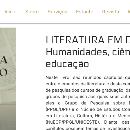
Início
Sobre
Serviços
Estante
Revista
I
LITERATURA EM 
Humanidades, ciên
educação
Neste livro, são reunidos capítulos q
entre elementos da literatura e desta co
de pesquisa dos cursos de graduação, d
grupos de pesquisa aos quais seus autor
eles o Grupo de Pesquisa sobre En
(PPGL/UPF) e o Núcleo de Estudos Co
em Literatura, Cultura, História e Memó
(NuECP/PPGL/UNIOESTE). Diante des
capítulos possuem temas de investigaç