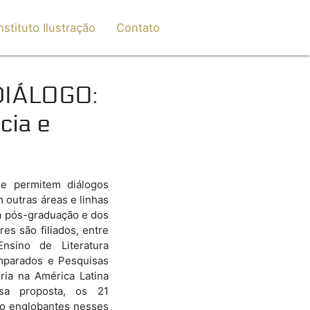
nstituto Ilustração
Contato
DIÁLOGO
:
cia e
ue permitem diálogos
m outras áreas e linhas
a pós-graduação e dos
es são filiados, entre
sino de Literatura
mparados e Pesquisas
ria na América Latina
sa proposta, os 21
ão englobantes nesses