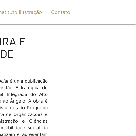
nstituto Ilustração
Contato
ORA E
ADE
cial
é uma publicação
stão Estratégica de
al Integrada do Alto
nto Ângelo. A obra é
discentes do Programa
ca de Organizações e
stração e Ciências
sabilidade social da
matizam e apresentam