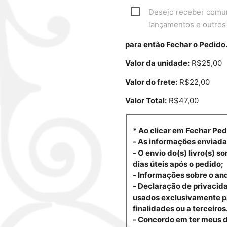
Desejo receber comun
lançamentos e outros
para então Fechar o Pedido
Valor da unidade:
R$
25,00
Valor do frete:
R$22,00
Valor Total:
R$
47,00
* Ao clicar em Fechar Ped
- As informações enviadas
- O envio do(s) livro(s)
dias úteis após o pedido;
- Informações sobre o an
- Declaração de privacida
usados exclusivamente par
finalidades ou a terceiros
- Concordo em ter meus 