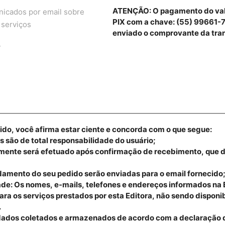
ATENÇÃO: O pagamento do valor
icados por email sobre
PIX com a chave: (55) 99661-77
 serviços
enviado o comprovante da tra
.
ido, você afirma estar ciente e concorda com o que segue:
 são de total responsabilidade do usuário;
 somente será efetuado após confirmação de recebimento, que 
damento do seu pedido serão enviadas para o email fornecido
de: Os nomes, e-mails, telefones e endereços informados na E
a os serviços prestados por esta Editora, não sendo disponib
.
dados coletados e armazenados de acordo com a declaração 