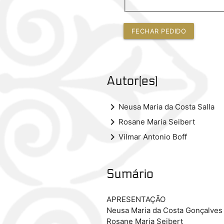
FECHAR PEDIDO
Autor(es)
keyboard_arrow_right
Neusa Maria da Costa Salla
keyboard_arrow_right
Rosane Maria Seibert
keyboard_arrow_right
Vilmar Antonio Boff
Sumário
APRESENTAÇÃO
Neusa Maria da Costa Gonçalves 
Rosane Maria Seibert