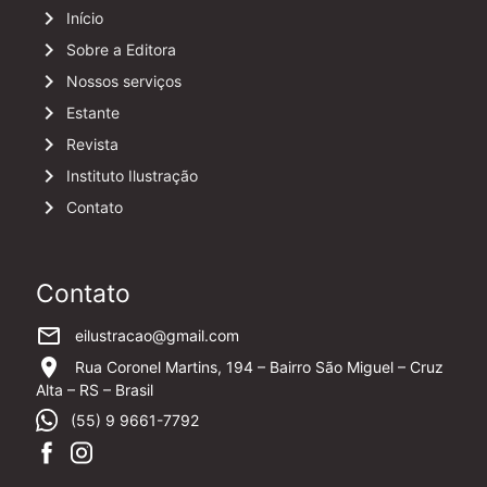
keyboard_arrow_right
Início
keyboard_arrow_right
Sobre a Editora
keyboard_arrow_right
Nossos serviços
keyboard_arrow_right
Estante
keyboard_arrow_right
Revista
keyboard_arrow_right
Instituto Ilustração
keyboard_arrow_right
Contato
Contato
mail_outline
eilustracao@gmail.com
location_on
Rua Coronel Martins, 194 – Bairro São Miguel – Cruz
Alta – RS – Brasil
(55) 9 9661-7792