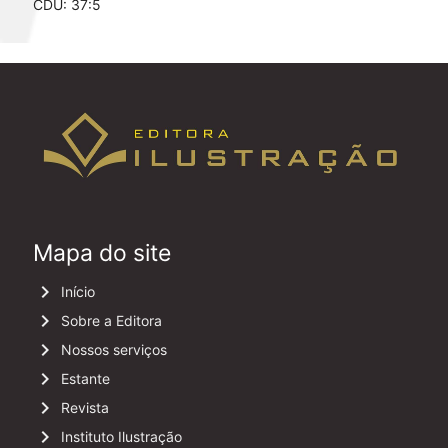
CDU: 37:5
Mapa do site
keyboard_arrow_right
Início
keyboard_arrow_right
Sobre a Editora
keyboard_arrow_right
Nossos serviços
keyboard_arrow_right
Estante
keyboard_arrow_right
Revista
keyboard_arrow_right
Instituto Ilustração