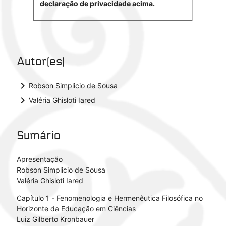
declaração de privacidade acima.
Autor(es)
keyboard_arrow_right
Robson Simplicio de Sousa
keyboard_arrow_right
Valéria Ghisloti Iared
Sumário
Apresentação
Robson Simplicio de Sousa
Valéria Ghisloti Iared
Capítulo 1 - Fenomenologia e Hermenêutica Filosófica no
Horizonte da Educação em Ciências
Luiz Gilberto Kronbauer