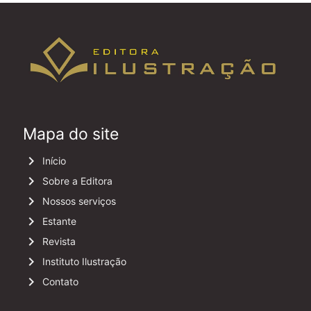
Mapa do site
keyboard_arrow_right
Início
keyboard_arrow_right
Sobre a Editora
keyboard_arrow_right
Nossos serviços
keyboard_arrow_right
Estante
keyboard_arrow_right
Revista
keyboard_arrow_right
Instituto Ilustração
keyboard_arrow_right
Contato