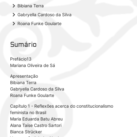
keyboard_arrow_right
Bibiana Terra
keyboard_arrow_right
Gabryella Cardoso da Silva
keyboard_arrow_right
Roana Funke Goularte
Sumário
Prefácio13
Mariana Oliveira de Sá
Apresentação
Bibiana Terra
Gabryella Cardoso da Silva
Roana Funke Goularte
Capítulo 1 - Reflexões acerca do constitucionalismo
feminista no Brasil
Maria Eduarda Batu Abreu
Alana Taíse Castro Sartori
Bianca Strücker