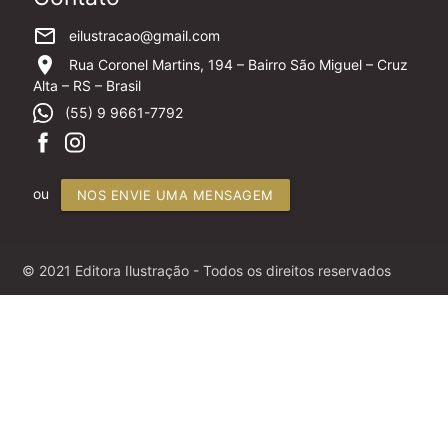
mail_outline
eilustracao@gmail.com
location_on
Rua Coronel Martins, 194 – Bairro São Miguel – Cruz
Alta – RS – Brasil
(55) 9 9661-7792
ou
NOS ENVIE UMA MENSAGEM
© 2021 Editora Ilustração - Todos os direitos reservados