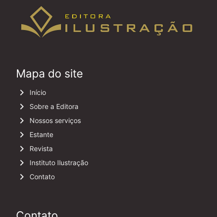
Mapa do site
keyboard_arrow_right
Início
keyboard_arrow_right
Sobre a Editora
keyboard_arrow_right
Nossos serviços
keyboard_arrow_right
Estante
keyboard_arrow_right
Revista
keyboard_arrow_right
Instituto Ilustração
keyboard_arrow_right
Contato
Contato