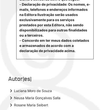
- Declaração de privacidade: Os nomes, e-
mails, telefones e endereços informados
na Editora Ilustração serão usados
exclusivamente para os serviços
prestados por esta Editora, não sendo
disponibilizados para outras finalidades
ou a terceiros.
- Concordo em ter meus dados coletados
e armazenados de acordo com a
declaração de privacidade acima.
Autor(es)
keyboard_arrow_right
Luciana Moro de Souza
keyboard_arrow_right
Neusa Maria Gonçalves Salla
keyboard_arrow_right
Rosane Maria Seibert